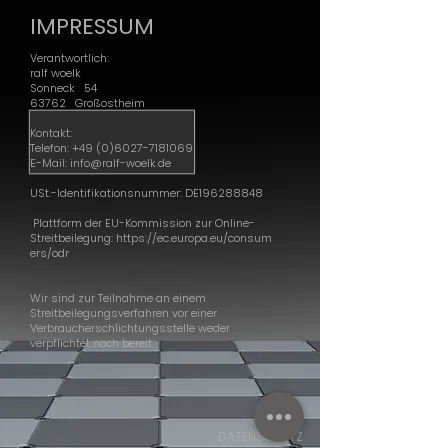
IMPRESSUM
Verantwortlich:
ralf woelk
Sonneck 54
63762 Großostheim
Kontakt:
Telefon:
+49 (0)6027-7181069
E-Mail:
info@ralf-woelk.de
USt.-Identifikationsnummer: DE196288848
Plattform der EU-Kommission zur Online-
Streitbeilegung:
https://ec.europa.eu/consum
ers/odr
Wir sind zur Teilnahme an einem
Streitbeilegungsverfahren vor einer
Verbraucherschlichtungsstelle weder
verpflichtet noch bereit.
DATENSCHUTZ