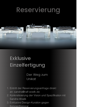
Reservierung
Exklusive
Einzelfertigung
Der Weg zum
Unikat
Eintritt der Reservierungsanfrage direkt
an:
sandra@ralf-woelk.de
Konkretisierung der Vision und Spezifikation mit
Sandra Woelk
Exklusive Design-Kuration gegen
Konzepthonorar