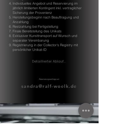
Individuelles Angebot und Reservierung im
jährlich limitierten Kontingent inkl. vertraglicher
Sicherung der Provenienz
Herstellungsbeginn nach Beauftragung und
Anzahlung
Restzahlung bei Fertigstellung
Finale Bereitstellung des Unikats
Exklusiver Kunsttransport auf Wunsch und
separater Vereinbarung
Registrierung in der Collector's Registry mit
persönlicher Unikat-ID
Detaillierter Ablauf...
Reservierungsanfrage an:
sandra@ralf-woelk.de